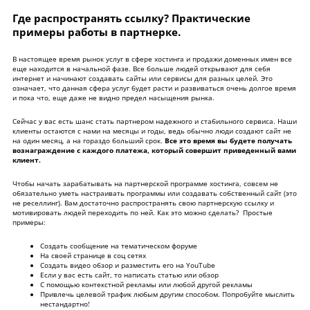
Где распространять ссылку? Практические
примеры работы в партнерке.
В настоящее время рынок услуг в сфере хостинга и продажи доменных имен все
еще находится в начальной фазе. Все больше людей открывают для себя
интернет и начинают создавать сайты или сервисы для разных целей. Это
означает, что данная сфера услуг будет расти и развиваться очень долгое время
и пока что, еще даже не видно предел насыщения рынка.
Сейчас у вас есть шанс стать партнером надежного и стабильного сервиса. Наши
клиенты остаются с нами на месяцы и годы, ведь обычно люди создают сайт не
на один месяц, а на гораздо больший срок.
Все это время вы будете получать
вознаграждение с каждого платежа, который совершит приведенный вами
клиент.
Чтобы начать зарабатывать на партнерской программе хостинга, совсем не
обязательно уметь настраивать программы или создавать собственный сайт (это
не реселлинг). Вам достаточно распространять свою партнерскую ссылку и
мотивировать людей переходить по ней. Как это можно сделать? Простые
примеры:
Создать сообщение на тематическом форуме
На своей странице в соц сетях
Создать видео обзор и разместить его на YouTube
Если у вас есть сайт, то написать статью или обзор
С помощью контекстной рекламы или любой другой рекламы
Привлечь целевой трафик любым другим способом. Попробуйте мыслить
нестандартно!