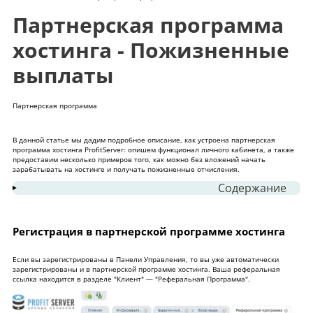
Партнерская программа
хостинга - Пожизненные
выплаты
Партнерская программа
В данной статье мы дадим подробное описание, как устроена
партнерская
программа
хостинга ProfitServer: опишем функционал личного кабинета, а также
предоставим несколько примеров того, как можно без вложений начать
зарабатывать на хостинге и получать пожизненные отчисления.
Содержание
1
Регистрация в партнерской программе
хостинга
Регистрация в партнерской программе хостинга
2
Просмотр статистики
Если вы зарегистрированы в
Панели Управления
, то вы уже автоматически
3
Где распространять ссылку? Практические
зарегистрированы и в партнерской программе хостинга. Ваша реферальная
ссылка находится в разделе "Клиент" — "Реферальная Программа".
примеры работы в партнерке.
Свернуть