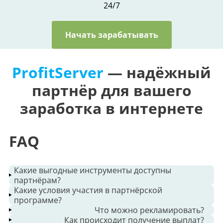
24/7
Начать зарабатывать
ProfitServer
— надёжный
партнёр для вашего
заработка в интернете
FAQ
Какие выгодные инструменты доступны
партнёрам?
Какие условия участия в партнёрской
Партнёры получают баннеры, ссылки с кодом
программе?
отслеживания, рекламные материалы, статистику по
Что можно рекламировать?
источникам, списки продуктов и систем
Вы можете подключиться как физическое лицо, ООО
Как происходит получение выплат?