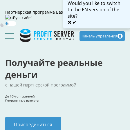
Would you like to switch
to the EN version of the
Партнерская программа
База знаний
site?
Русский
✖
✔
Dark
Mode
Панель управления
Получайте реальные
деньги
с нашей партнерской программой
До 10% от платежей
Пожизненные выплаты
Присоединиться