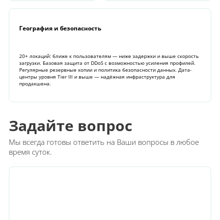
География и безопасность
20+ локаций: ближе к пользователям — ниже задержки и выше скорость
загрузки. Базовая защита от DDoS с возможностью усиления профилей.
Регулярные резервные копии и политика безопасности данных. Дата-
центры уровня Tier III и выше — надёжная инфраструктура для
продакшена.
Задайте вопрос
+
−
Мы всегда готовы ответить на Ваши вопросы в любое
время суток.
Chelyabinsk, Russia - ProfitServer
IPv4: 80.85.152.36
IPv6: 2a0a:eec0::89
100 Mb file
Looking glass:
ru-chk.lg.profitserver.net
×