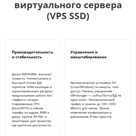
виртуального сервера
(VPS SSD)
Производительность
Управление и
и стабильность
масштабирование
Диски SSD/NVMe: высокая
скорость чтения/записи и
быстрый отклик БД/
Автоматическая установка ОС
скриптов. KVM-изоляция и
(Linux/Windows) за минуты, root-
гарантированные ресурсы:
доступ. Панель управления
предсказуемая работа без
ISPmanager — сайты/Почта/БД «в
«эффекта соседа».
один клик». Неограниченный
Современные CPU
трафик и каналы до 100–1000
(Xeon/EPYC) и гибкие
Мбит/с для пиков. Лёгкое
тарифы по ядрам, RAM и
изменение конфигурации и
диску. Uptime 99.9%+ и
добавление IP без простоя.
мониторинг для проектов,
где критична доступность.