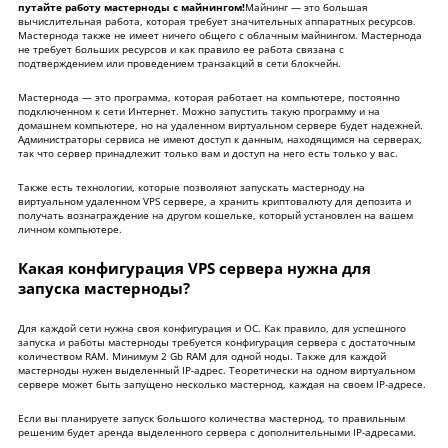
путайте работу мастерноды с майнингом!
Майнинг — это большая
вычислительная работа, которая требует значительных аппаратных ресурсов.
Мастернода также не имеет ничего общего с облачным майнингом. Мастернода
не требует больших ресурсов и как правило ее работа связана с
подтверждением или проведением транзакций в сети блокчейн.
Мастернода — это программа, которая работает на компьютере, постоянно
подключенном к сети Интернет. Можно запустить такую программу и на
домашнем компьютере, но на удаленном виртуальном сервере будет надежней.
Администраторы сервиса не имеют доступ к данным, находящимся на серверах,
так что сервер принадлежит только вам и доступ на него есть только у вас.
Также есть технологии, которые позволяют запускать мастерноду на
виртуальном удаленном VPS сервере, а хранить криптовалюту для депозита и
получать вознаграждение на другом кошельке, который установлен на вашем
личном компьютере.
Какая конфигурация VPS сервера нужна для
запуска мастерноды?
Для каждой сети нужна своя конфигурация и ОС. Как правило, для успешного
запуска и работы мастерноды требуется конфигурация сервера с достаточным
количеством RAM. Минимум 2 Gb RAM для одной ноды. Также для каждой
мастерноды нужен выделенный IP-адрес. Теоретически на одном виртуальном
сервере может быть запущено несколько мастернод, каждая на своем IP-адресе.
Если вы планируете запуск большого количества мастернод, то правильным
решеним будет
аренда выделенного сервера
с дополнительными IP-адресами.