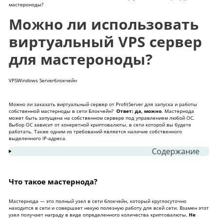
мастероноды?
Можно ли использовать
виртуальный VPS сервер
для мастероноды?
VPS
Windows Server
блокчейн
Можно ли
заказать виртуальный сервер
от ProfitServer для запуска и работы
собственной мастерноды в сети Блокчейн?
Ответ: да, можно
. Мастернода
может быть запущена на собственном сервере под управлением любой ОС.
Выбор ОС зависит от конкретной криптовалюты, в сети которой вы будете
работать. Также одним из требований является наличие собственного
выделенного IP-адреса.
Содержание
1
Что такое мастернода?
2
Какая конфигурация VPS сервера нужна для
Что такое мастернода?
запуска мастерноды?
Мастернода — это полный узел в сети блокчейн, который круглосуточно
находится в сети и совершает некую полезную работу для всей сети. Взамен этот
Свернуть
узел получает награду в виде определенного количества криптовалюты.
Не