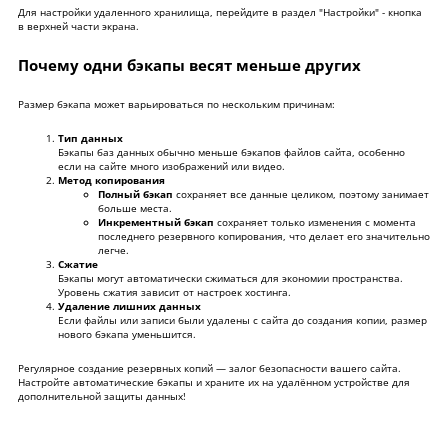
Для настройки удаленного хранилища, перейдите в раздел "Настройки" - кнопка
в верхней части экрана.
Почему одни бэкапы весят меньше других
Размер бэкапа может варьироваться по нескольким причинам:
Тип данных
Бэкапы баз данных обычно меньше бэкапов файлов сайта, особенно
если на сайте много изображений или видео.
Метод копирования
Полный бэкап
сохраняет все данные целиком, поэтому занимает
больше места.
Инкрементный бэкап
сохраняет только изменения с момента
последнего резервного копирования, что делает его значительно
легче.
Сжатие
Бэкапы могут автоматически сжиматься для экономии пространства.
Уровень сжатия зависит от настроек хостинга.
Удаление лишних данных
Если файлы или записи были удалены с сайта до создания копии, размер
нового бэкапа уменьшится.
Регулярное создание резервных копий — залог безопасности вашего сайта.
Настройте автоматические бэкапы и храните их на удалённом устройстве для
дополнительной защиты данных!