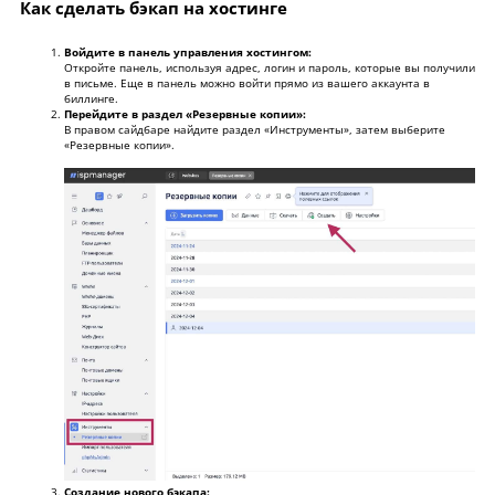
2
Как скачать или загрузить бэкап с хостинга
Как сделать бэкап на хостинге
3
Удаленное хранилище для бэкапа
Войдите в панель управления хостингом:
4
Почему одни бэкапы весят меньше других
Откройте панель, используя адрес, логин и пароль, которые вы получили
в письме. Еще в панель можно войти прямо из вашего аккаунта в
биллинге.
Свернуть
Перейдите в раздел «Резервные копии»:
В правом сайдбаре найдите раздел «Инструменты», затем выберите
«Резервные копии».
Создание нового бэкапа: