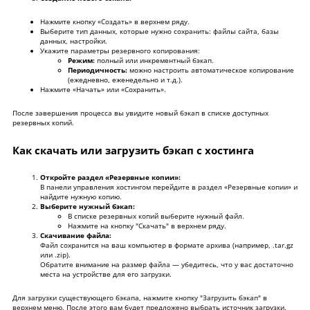
Нажмите кнопку «Создать» в верхнем ряду.
Выберите тип данных, которые нужно сохранить: файлы сайта, базы
данных, настройки.
Укажите параметры резервного копирования:
Режим:
полный или инкрементный бэкап.
Периодичность:
можно настроить автоматическое копирование
(ежедневно, еженедельно и т.д.).
Нажмите «Начать» или «Сохранить».
После завершения процесса вы увидите новый бэкап в списке доступных
резервных копий.
Как скачать или загрузить бэкап с хостинга
Откройте раздел «Резервные копии»:
В панели управления хостингом перейдите в раздел «Резервные копии» и
найдите нужную копию.
Выберите нужный бэкап:
В списке резервных копий выберите нужный файл.
Нажмите на кнопку "Скачать" в верхнем ряду.
Скачивание файла:
Файл сохранится на ваш компьютер в формате архива (например, .tar.gz
или .zip).
Обратите внимание на размер файла — убедитесь, что у вас достаточно
места на устройстве для его загрузки.
Для загрузки существующего бэкапа, нажмите кнопку "Загрузить бэкап" в
верхнем меню. После этого вам будет предложено выбрать источник загрузки.