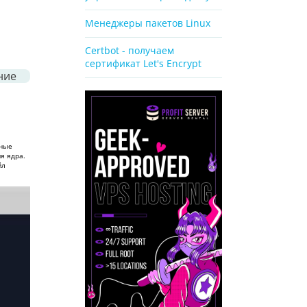
Менеджеры пакетов Linux
Certbot - получаем
сертификат Let's Encrypt
ние
зные
я ядра.
йл