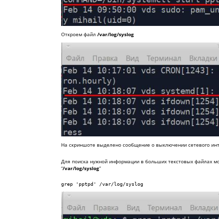
Откроем файл
/var/log/syslog
На скриншоте выделено сообщение о выключении сетевого ин
Для поиска нужной информации в больших текстовых файлах м
“
/var/log/syslog
”
grep 'pptpd' /var/log/syslog