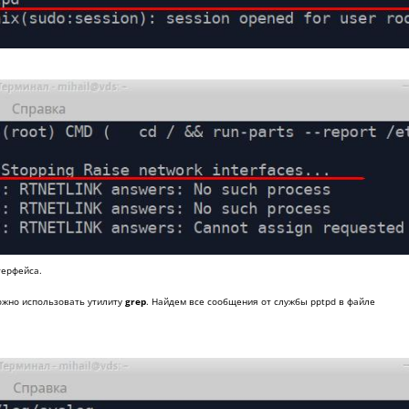
терфейса.
ожно использовать утилиту
grep
. Найдем все сообщения от службы pptpd в файле