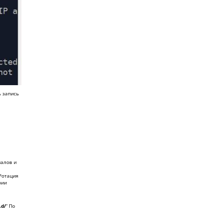
ь запись
налов и
Ротация
рии
.d/
” По