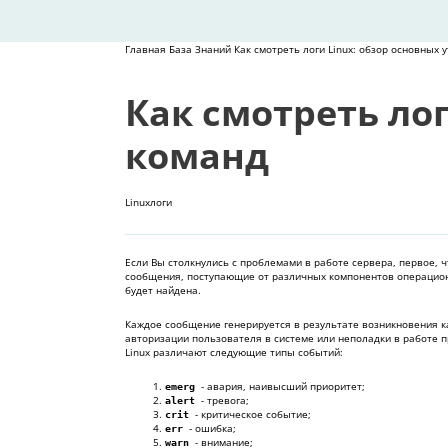
Главная
База Знаний
Как смотреть логи Linux: обзор основных 
Как смотреть лог
команд
Linux
логи
Если Вы столкнулись с проблемами в работе сервера, первое, ч
сообщения, поступающие от различных компонентов операционн
будет найдена.
Каждое сообщение генерируется в результате возникновения к
авторизации пользователя в системе или неполадки в работе п
Linux различают следующие типы событий:
- авария, наивысший приоритет;
emerg
- тревога;
alert
- критическое событие;
crit
- ошибка;
err
- внимание;
warn