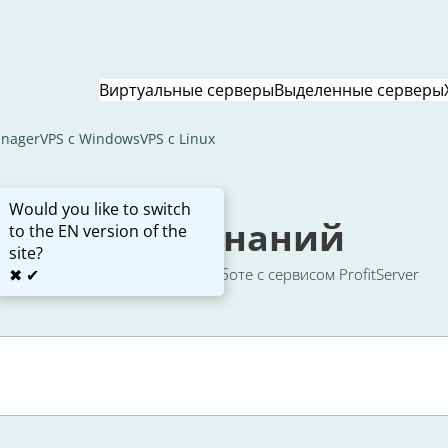
Виртуальные серверы
Выделенные серверы
nager
VPS с Windows
VPS с Linux
Would you like to switch
База Знаний
to the EN version of the
site?
✖
✔
Простые инструкции по работе с сервисом ProfitServer