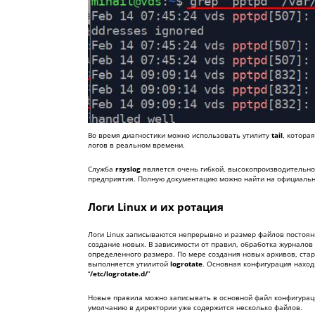
Во время диагностики можно использовать утилиту
tail
, котора
логов в реальном времени.
Служба
rsyslog
является очень гибкой, высокопроизводительной
предприятия. Полную документацию можно найти на официаль
Логи Linux и их ротация
Логи Linux записываются непрерывно и размер файлов постоян
создание новых. В зависимости от правил, обработка журнало
определенного размера. По мере создания новых архивов, ста
выполняется утилитой
logrotate
. Основная конфигурация находи
“
/etc/logrotate.d/
”
Новые правила можно записывать в основной файл конфигураци
умолчанию в директории уже содержится несколько файлов.