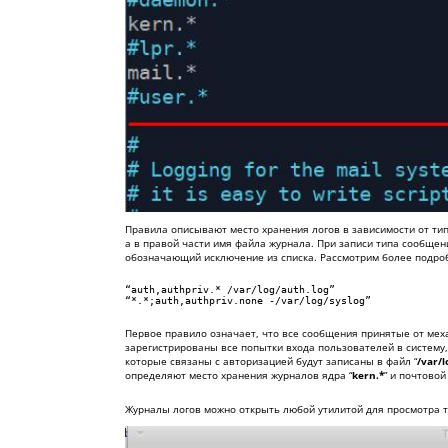
Правила описывают место хранения логов в зависимости от тип
а в правой части имя файла журнала. При записи типа сообщен
обозначающий исключение из списка. Рассмотрим более подро
“auth,authpriv.* /var/log/auth.log”

“*.*;auth,authpriv.none -/var/log/syslog”
Первое правило означает, что все сообщения принятые от меха
зарегистрированы все попытки входа пользователей в систему, 
которые связаны с авторизацией будут записаны в файл “
/var/l
определяют место хранения журналов ядра “
kern.*
” и почтовой
Журналы логов можно открыть любой утилитой для просмотра 