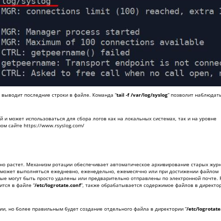
я выводит последние строки в файле. Команда “
tail -f /var/log/syslog
” позволит наблюдат
 и может использоваться для сбора логов как на локальных системах, так и на уровне
ном сайте
https://www.rsyslog.com/
но растет. Механизм ротации обеспечивает автоматическое архивирование старых жур
в может выполняться ежедневно, еженедельно, ежемесячно или при достижении файлом
рые могут быть просто удалены или предварительно отправлены по электронной почте. 
тся в файле “
/etc/logrotate.conf
”, также обрабатывается содержимое файлов в директо
и, но более правильным будет создание отдельного файла в директории “
/etc/logrotate