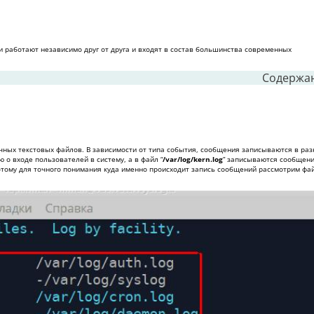
ни работают независимо друг от друга и входят в состав большинства современных
Содержа
ычных текстовых файлов. В зависимости от типа события, сообщения записываются в ра
 о входе пользователей в систему, а в файл “
/var/log/kern.log
” записываются сообщени
оэтому для точного понимания куда именно происходит запись сообщений рассмотрим фа