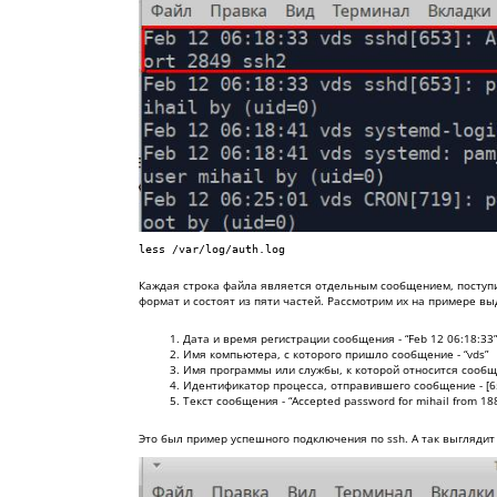
less /var/log/auth.log
Каждая строка файла является отдельным сообщением, поступ
формат и состоят из пяти частей. Рассмотрим их на примере в
Дата и время регистрации сообщения - “Feb 12 06:18:33”
Имя компьютера, с которого пришло сообщение - “vds”
Имя программы или службы, к которой относится сообще
Идентификатор процесса, отправившего сообщение - [6
Текст сообщения - “Accepted password for mihail from 188
Это был пример успешного подключения по ssh. А так выглядит