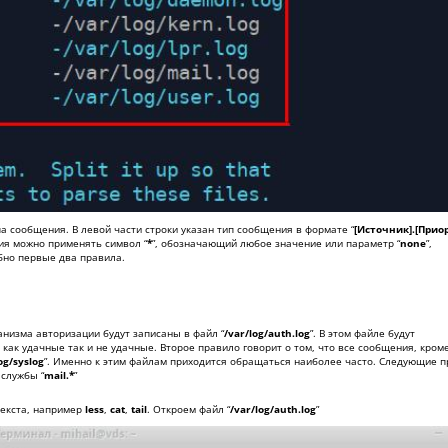
а сообщения. В левой части строки указан тип сообщения в формате “
[Источник].[Прио
ия можно применять символ “
*
”, обозначающий любое значение или параметр “
none
”,
бно первые два правила.
низма авторизации будут записаны в файл “
/var/log/auth.log
”. В этом файле будут
как удачные так и не удачные. Второе правило говорит о том, что все сообщения, кроме
og/syslog
”. Именно к этим файлам приходится обращаться наиболее часто. Следующие 
 службы “
mail.*
”
текста, например
less
,
cat
,
tail
. Откроем файл “
/var/log/auth.log
”