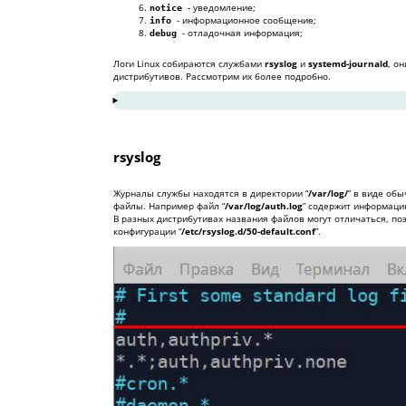
- уведомление;
notice
- информационное сообщение;
info
- отладочная информация;
debug
Логи Linux собираются службами
rsyslog
и
systemd-journald
, о
дистрибутивов. Рассмотрим их более подробно.
1
rsyslog
2
Логи Linux и их ротация
rsyslog
3
Сбор логов - journald
Журналы службы находятся в директории “
/var/log/
” в виде об
4
Открытие бинарных файлов
файлы. Например файл “
/var/log/auth.log
” содержит информацию
В разных дистрибутивах названия файлов могут отличаться, п
конфигурации “
/etc/rsyslog.d/50-default.conf
”.
Свернуть