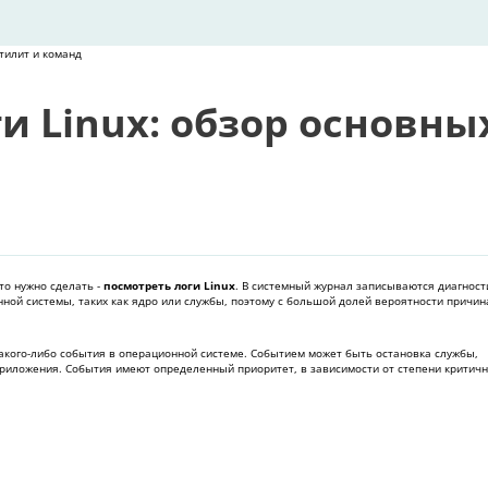
утилит и команд
и Linux: обзор основны
то нужно сделать -
посмотреть логи Linux
. В системный журнал записываются диагност
ой системы, таких как ядро или службы, поэтому с большой долей вероятности причин
акого-либо события в операционной системе. Событием может быть остановка службы,
риложения. События имеют определенный приоритет, в зависимости от степени критичн