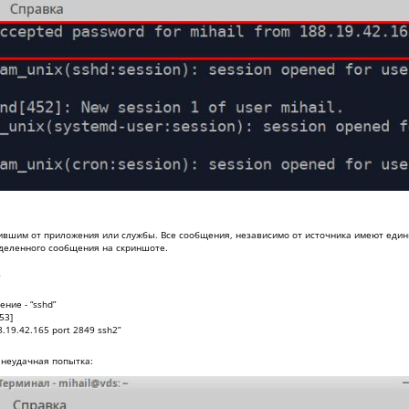
ившим от приложения или службы. Все сообщения, независимо от источника имеют еди
ыделенного сообщения на скриншоте.
ние - “sshd”
53]
.19.42.165 port 2849 ssh2”
 неудачная попытка: