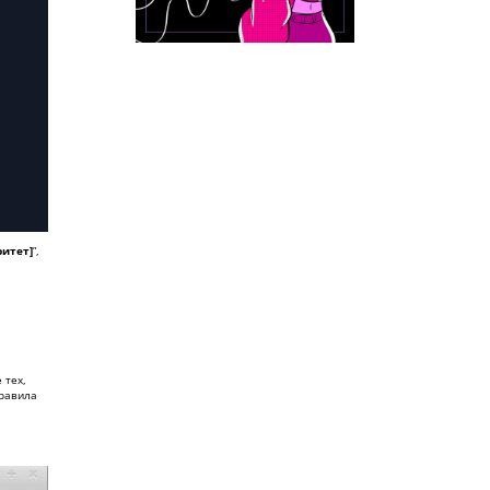
ритет]
”,
 тех,
правила